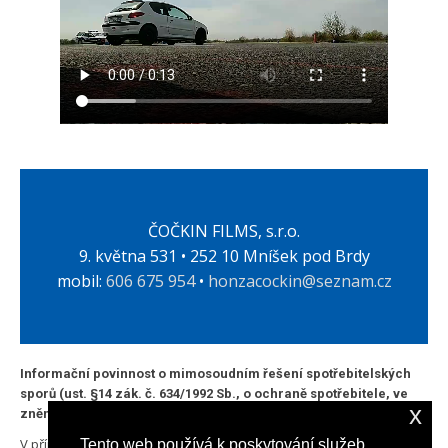
ČOČKIN FILMS, s.r.o.
9. května 531 • 252 10 Mníšek pod Brdy
mobil:
606 675 954
•
honzacockin@seznam.cz
Informační povinnost o mimosoudním řešení spotřebitelských
sporů (ust. §14 zák. č. 634/1992 Sb., o ochraně spotřebitele, ve
x
znění pozdějších předpisů):
V případě, že dojde mezi námi a spotřebitelem ke vzniku
Tento web používá k poskytování služeb,